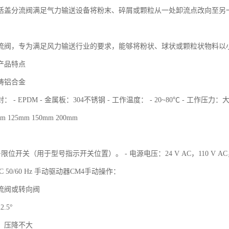
活盖分流阀满足气力输送设备将粉末、碎屑或颗粒从一处卸流点改向至另
流阀，专为满足风力输送行业的要求，能够将粉状、球状或颗粒状物料以
产品特点
铸铝合金
- EPDM - 金属板：304不锈钢 - 工作温度： - 20~80℃ - 工作压力：大+2.
m 125mm 150mm 200mm
位开关（用于型号指示开关位置）。 - 电源电压：24 V AC，110 V AC，23
V AC 50/60 Hz 手动驱动器CM4手动操作：
流阀或转向阀
.5°
，压降不大