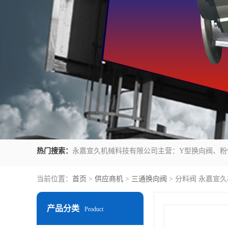
热门搜索：
当前位置：
首页
>
供应商机
>
三通换向阀
> 分料阀 永嘉宣
产品分类
Product