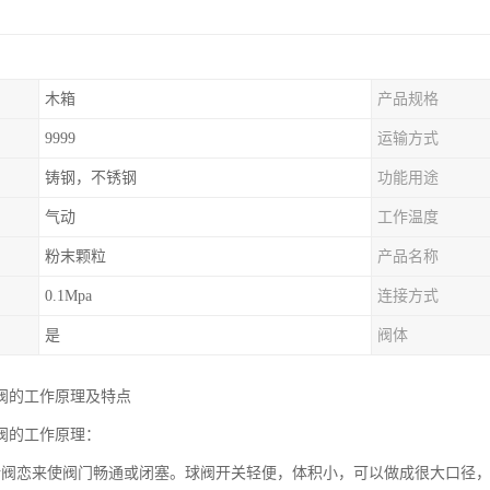
木箱
产品规格
9999
运输方式
铸钢，不锈钢
功能用途
气动
工作温度
粉末颗粒
产品名称
0.1Mpa
连接方式
是
阀体
阀的工作原理及特点
阀的工作原理：
转阀恋来使阀门畅通或闭塞。球阀开关轻便，体积小，可以做成很大口径