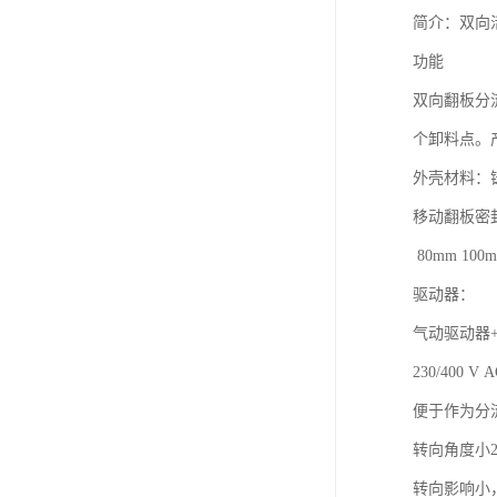
简介：双向
功能
双向翻板分
个卸料点。
外壳材料：
移动翻板密封： 
80mm 100m
驱动器：
气动驱动器+限
230/400 
便于作为分
转向角度小22
转向影响小