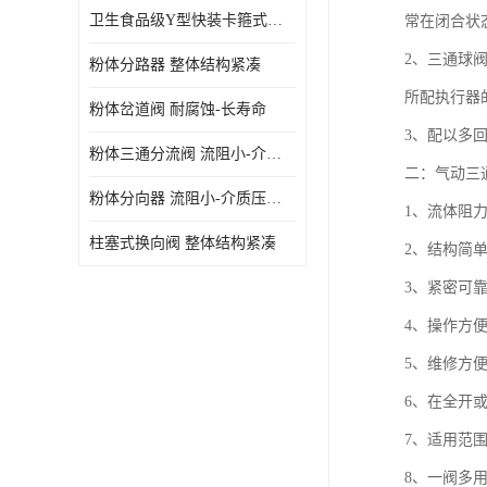
卫生食品级Y型快装卡箍式分路阀 结构坚固-不易变形
常在闭合状
2、三通球
粉体分路器 整体结构紧凑
所配执行器
粉体岔道阀 耐腐蚀-长寿命
3、配以多
粉体三通分流阀 流阻小-介质压力损失少
二：气动三
粉体分向器 流阻小-介质压力损失少
1、流体阻
柱塞式换向阀 整体结构紧凑
2、结构简
3、紧密可
4、操作方
5、维修方
6、在全开
7、适用范
8、一阀多