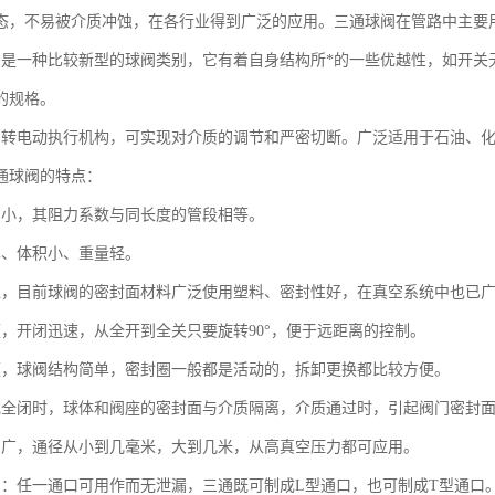
态，不易被介质冲蚀，在各行业得到广泛的应用。三通球阀在管路中主要
阀是一种比较新型的球阀类别，它有着自身结构所*的一些优越性，如开关
的规格。
回转电动执行机构，可实现对介质的调节和严密切断。广泛适用于石油、
通球阀的特点：
力小，其阻力系数与同长度的管段相等。
单、体积小、重量轻。
靠，目前球阀的密封面材料广泛使用塑料、密封性好，在真空系统中也已
便，开闭迅速，从全开到全关只要旋转90°，便于远距离的控制。
便，球阀结构简单，密封圈一般都是活动的，拆卸更换都比较方便。
或全闭时，球体和阀座的密封面与介质隔离，介质通过时，引起阀门密封
围广，通径从小到几毫米，大到几米，从高真空压力都可应用。
用：任一通口可用作而无泄漏，三通既可制成L型通口，也可制成T型通口