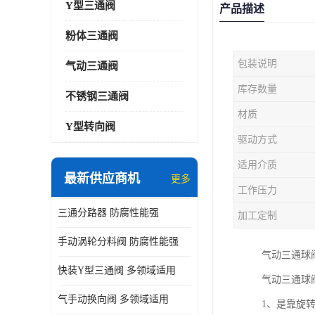
Y型三通阀
产品描述
粉体三通阀
包装说明
气动三通阀
库存数量
不锈钢三通阀
材质
Y型转向阀
驱动方式
适用介质
最新供应商机
更多
工作压力
三通分路器 防腐性能强
加工定制
手动涡轮分料阀 防腐性能强
气动三通球
快装Y型三通阀 多领域适用
气动三通球
气手动换向阀 多领域适用
1、是靠旋