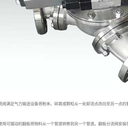
流阀满足气力输送设备将粉末、碎屑或颗粒从一处卸流点改向至另一点的
使用可摆动的翻板将物料从一个管道转移到另一个管道。翻板分流阀安装