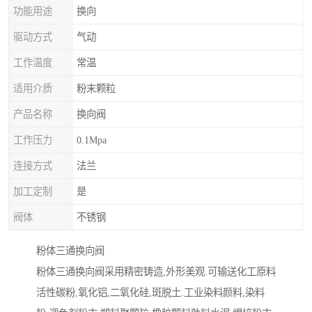
功能用途
换向
驱动方式
气动
工作温度
常温
适用介质
粉末颗粒
产品名称
换向阀
工作压力
0.1Mpa
连接方式
法兰
加工定制
是
阀体
不锈钢
粉体三通换向阀
粉体三通换向阀采用精密铸造,外形美观.可输送化工原料
活性碳粉,氧化铝,二氧化硅,斑脱土.工业染料颜料,染料