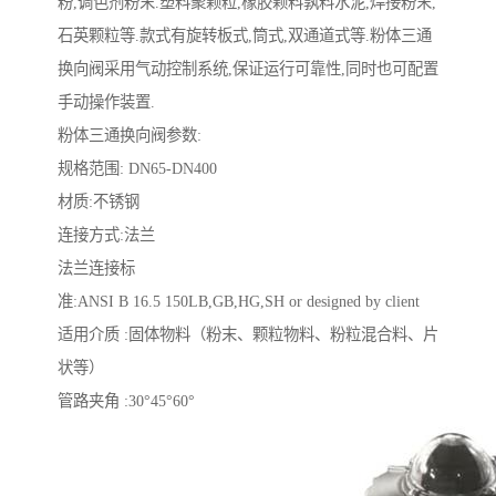
粉,调色剂粉末.塑料聚颗粒,橡胶颗料孰料水泥,焊接粉末,
石英颗粒等.款式有旋转板式,筒式,双通道式等.粉体三通
换向阀采用气动控制系统,保证运行可靠性,同时也可配置
手动操作装置.
粉体三通换向阀参数:
规格范围: DN65-DN400
材质:不锈钢
连接方式:法兰
法兰连接标
准:ANSI B 16.5 150LB,GB,HG,SH or designed by client
适用介质 :固体物料（粉末、颗粒物料、粉粒混合料、片
状等）
管路夹角 :30°45°60°