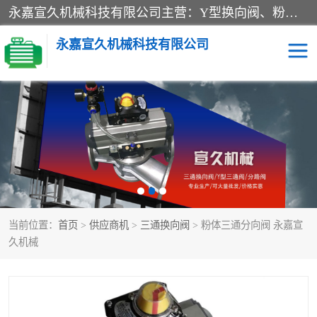
永嘉宣久机械科技有限公司主营：Y型换向阀、粉体换向阀、板式换向阀、三通换向阀、三通换向器、三通分路阀、管路换向阀等产品及服务。
永嘉宣久机械科技有限公司
换向阀
Y型换向阀
板式换向阀
粉料换向阀
粉体换向阀
管道换向阀
当前位置：
首页
>
供应商机
>
三通换向阀
> 粉体三通分向阀 永嘉宣
管路换向阀
三通换向阀
久机械
三通换向器
三通阀
Y型三通阀
粉体三通阀