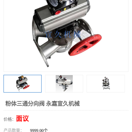
气动三通阀
不锈钢三通阀
Y型转向阀
翻板转向阀
粉体转向阀
Y型球阀
粉体球阀
气动球阀
三通球阀
Y型分路阀
粉体分路阀
三通分路阀
管道换向器
管路换向器
粉体三通分向阀 永嘉宣久机械
面议
价格：
产品数量：
9999.00个