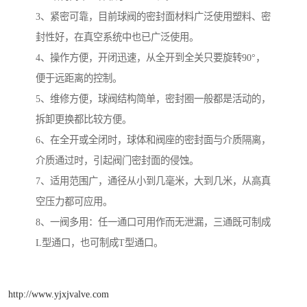
3、紧密可靠，目前球阀的密封面材料广泛使用塑料、密
封性好，在真空系统中也已广泛使用。
4、操作方便，开闭迅速，从全开到全关只要旋转90°，
便于远距离的控制。
5、维修方便，球阀结构简单，密封圈一般都是活动的，
拆卸更换都比较方便。
6、在全开或全闭时，球体和阀座的密封面与介质隔离，
介质通过时，引起阀门密封面的侵蚀。
7、适用范围广，通径从小到几毫米，大到几米，从高真
空压力都可应用。
8、一阀多用：任一通口可用作而无泄漏，三通既可制成
L型通口，也可制成T型通口。
http://www.yjxjvalve.com