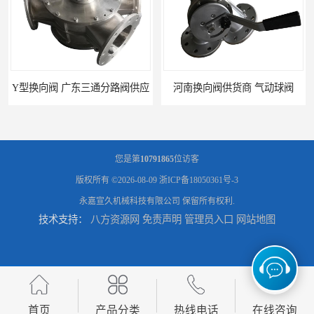
应
河南换向阀供货商 气动球阀
您是第
10791865
位访客
版权所有 ©2026-08-09
浙ICP备18050361号-3
永嘉宣久机械科技有限公司
保留所有权利.
技术支持：
八方资源网
免责声明
管理员入口
网站地图
河北气动球阀厂家 Y型换向阀
广东管路换向器公司 粉体分路阀
首页
产品分类
热线电话
在线咨询