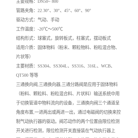
主要规格：DN50~ 800
管路夹角：22.30°、30°、45°、60°、90°
驱动方式：气动、手动
工作温度：-20℃～500℃
结构形式：球塞式，旋转板式，柱塞式，摆动板式
适用介质：固体物料（粉末、颗粒物料、粉粒混合物、
片状等）
主要材质：SS304、SS304L、SS316、316L、WCB、
QT500 等等
三通换向阀,三通换向器,三通分路阀是应用于固体物料
（粉料、颗粒料、粉粒混合料、片状料）输送系统中用
于切换管道中物料流向的设备，三通换向阀三个通道呈
角度布置,一进两出或两进一出，通过电磁阀的切换来控
制气动执行器的驱动。阀芯动作的两个位置由限位检测
开关进行检测，限位检测开关直接装在气动执行器上