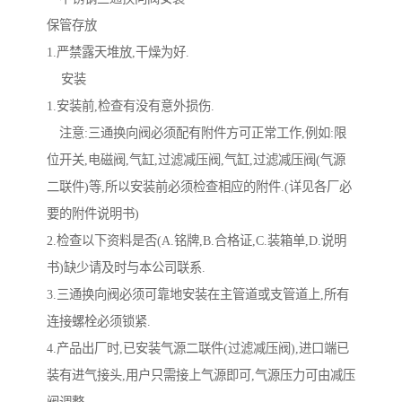
保管存放
1.严禁露天堆放,干燥为好.
安装
1.安装前,检查有没有意外损伤.
注意:三通换向阀必须配有附件方可正常工作,例如:限
位开关,电磁阀,气缸,过滤减压阀,气缸,过滤减压阀(气源
二联件)等,所以安装前必须检查相应的附件.(详见各厂必
要的附件说明书)
2.检查以下资料是否(A.铭牌,B.合格证,C.装箱单,D.说明
书)缺少请及时与本公司联系.
3.三通换向阀必须可靠地安装在主管道或支管道上,所有
连接螺栓必须锁紧.
4.产品出厂时,已安装气源二联件(过滤减压阀),进口端已
装有进气接头,用户只需接上气源即可,气源压力可由减压