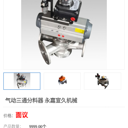
气动三通阀
不锈钢三通阀
Y型转向阀
翻板转向阀
粉体转向阀
Y型球阀
粉体球阀
气动球阀
三通球阀
Y型分路阀
粉体分路阀
三通分路阀
管道换向器
管路换向器
气动三通分料器 永嘉宣久机械
面议
价格：
产品数量：
9999.00个