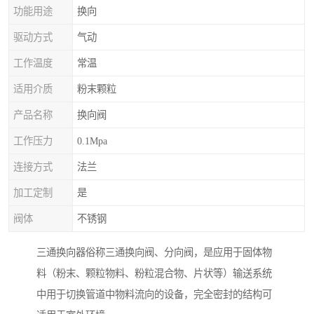
功能用途
换向
驱动方式
气动
工作温度
常温
适用介质
粉末颗粒
产品名称
换向阀
工作压力
0.1Mpa
连接方式
法兰
加工定制
是
阀体
不锈钢
三通换向器俗称三通换向阀、分向阀，是应用于固体物
料（粉末、颗粒物料、粉粒混合物、片状等）输送系统
中用于切换管道中物料流向的设备，完全密封的结构可