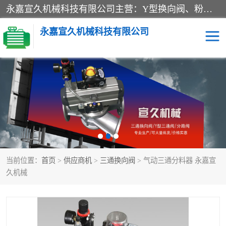
永嘉宣久机械科技有限公司主营：Y型换向阀、粉体换向阀、板式换向阀、三通换向阀、三通换向器、三通分路阀、管路换向阀等产品及服务。
永嘉宣久机械科技有限公司
换向阀
Y型换向阀
板式换向阀
粉料换向阀
粉体换向阀
管道换向阀
当前位置：
首页
>
供应商机
>
三通换向阀
> 气动三通分料器 永嘉宣
管路换向阀
三通换向阀
久机械
三通换向器
三通阀
Y型三通阀
粉体三通阀