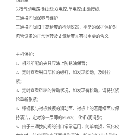
阀调整.
5.按气动电路接线图(双电控,单电控)正确接线.
三通换向阀保养与维护
三通换向阀归于高精度的检测仪器，平常的保护保护对
包管设备的正常运转及丈量精度具有很重要的含义。
主机保护：
1、机器所配的夹具应涂上防锈油保管；
2、定时查看钳口部位的螺钉，如发现松动，及时拧
紧；
3、定时查看链轮的传动状况，如发现有松动，请将张紧
轮重新张紧；
4、镶钢板与衬板触摸的滑动面、衬板上的燕尾槽面应保
持清洁，定时涂一层薄的MoS2(二化钼)润滑脂；
5、由于三通换向阀的钳口常常运用，简单磨损，氧化皮