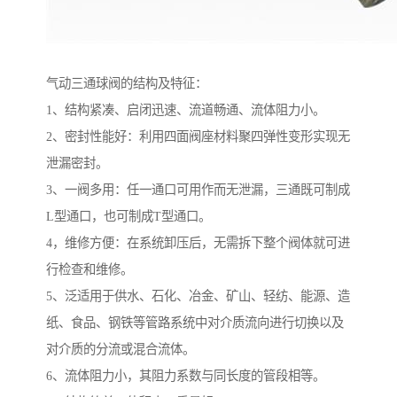
气动三通球阀的结构及特征：
1、结构紧凑、启闭迅速、流道畅通、流体阻力小。
2、密封性能好：利用四面阀座材料聚四弹性变形实现无
泄漏密封。
3、一阀多用：任一通口可用作而无泄漏，三通既可制成
L型通口，也可制成T型通口。
4，维修方便：在系统卸压后，无需拆下整个阀体就可进
行检查和维修。
5、泛适用于供水、石化、冶金、矿山、轻纺、能源、造
纸、食品、钢铁等管路系统中对介质流向进行切换以及
对介质的分流或混合流体。
6、流体阻力小，其阻力系数与同长度的管段相等。