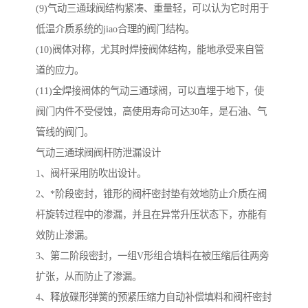
(9)气动三通球阀结构紧凑、重量轻，可以认为它时用于
低温介质系统的jiao合理的阀门结构。
(10)阀体对称，尤其时焊接阀体结构，能地承受来自管
道的应力。
(11)全焊接阀体的气动三通球阀，可以直埋于地下，使
阀门内件不受侵蚀，高使用寿命可达30年，是石油、气
管线的阀门。
气动三通球阀阀杆防泄漏设计
1、阀杆采用防吹出设计。
2、*阶段密封，锥形的阀杆密封垫有效地防止介质在阀
杆旋转过程中的渗漏，并且在异常升压状态下，亦能有
效防止渗漏。
3、第二阶段密封，一组V形组合填料在被压缩后往两旁
扩张，从而防止了渗漏。
4、释放碟形弹簧的预紧压缩力自动补偿填料和阀杆密封