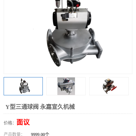
气动三通阀
不锈钢三通阀
Y型转向阀
翻板转向阀
粉体转向阀
Y型球阀
粉体球阀
气动球阀
三通球阀
Y型分路阀
粉体分路阀
三通分路阀
管道换向器
管路换向器
Y型三通球阀 永嘉宣久机械
面议
价格：
产品数量：
9999.00个