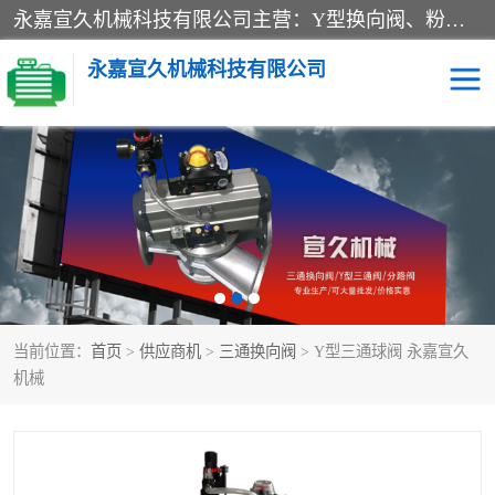
永嘉宣久机械科技有限公司主营：Y型换向阀、粉体换向阀、板式换向阀、三通换向阀、三通换向器、三通分路阀、管路换向阀等产品及服务。
永嘉宣久机械科技有限公司
换向阀
Y型换向阀
板式换向阀
粉料换向阀
粉体换向阀
管道换向阀
当前位置：
首页
>
供应商机
>
三通换向阀
> Y型三通球阀 永嘉宣久
管路换向阀
三通换向阀
机械
三通换向器
三通阀
Y型三通阀
粉体三通阀