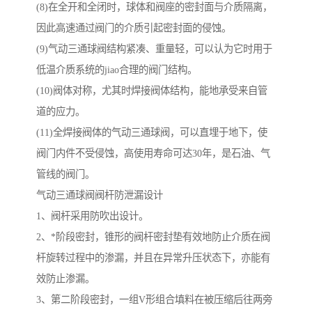
(8)在全开和全闭时，球体和阀座的密封面与介质隔离，
因此高速通过阀门的介质引起密封面的侵蚀。
(9)气动三通球阀结构紧凑、重量轻，可以认为它时用于
低温介质系统的jiao合理的阀门结构。
(10)阀体对称，尤其时焊接阀体结构，能地承受来自管
道的应力。
(11)全焊接阀体的气动三通球阀，可以直埋于地下，使
阀门内件不受侵蚀，高使用寿命可达30年，是石油、气
管线的阀门。
气动三通球阀阀杆防泄漏设计
1、阀杆采用防吹出设计。
2、*阶段密封，锥形的阀杆密封垫有效地防止介质在阀
杆旋转过程中的渗漏，并且在异常升压状态下，亦能有
效防止渗漏。
3、第二阶段密封，一组V形组合填料在被压缩后往两旁