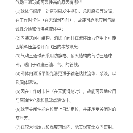
气动三通球阀可靠性高的原因有哪些
(1)球体与阀座一对密封副发生擦伤、急剧磨损等故障，
在工作时卡住（在无润滑剂时），故能可靠地应用与腐
蚀性介质和低沸点液体中；
(2)内装式阀杆结构，消除了阀杆在流体压力作用下可能
因填料压盖松开而飞出的事故隐患；
(3)气动三通球阀采用防静电、耐火结构的气动三通球
阀，适用于输送石油、气、的管线。
(4)阀体内通道平整光滑更适于输送粘性流体．浆液，以
及固体颗粒。
(5)因在工作时卡住（在无润滑剂时），故能可靠地应用
与腐蚀性介质和低沸点液体中。
(6)球型关闭件能在位置上自动定位，并能承受关闭时的
高压差。
(7)在较大地压力和温度范围内，能实现完全双向密封。