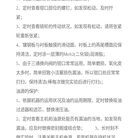
2、定时查看钳口部位的螺钉，如发现松动，及时拧
紧；
3、定时查看链轮的传动状况，如发现有松动，请将张紧
轮重新张紧；
4、镶钢板与衬板触摸的滑动面、衬板上的燕尾槽面应保
持清洁，定时涂一层薄的MoS2(二化钼)润滑脂；
5、由于三通换向阀的钳口常常运用，简单磨损，氧化皮
太多时，简单招致小活塞损伤漏油，所以钳口处应常常
打扫，保持清洁(棒每次做完实验后进行打扫)；
油源的保护：
1、依据机器的运用状况及油的运用期限，定时替换吸油
过滤器和滤芯，替换液压油。
2、定时查看主机和油源处能否有漏油的当地，如发现有
漏油，应及时替换密封圈或组合垫； 3、长时刻不
做实验时，注重关断主机电源。若是机器在待机状况，