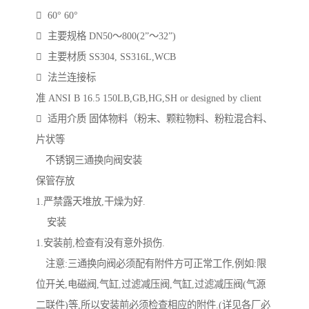
 60° 60°
 主要规格 DN50～800(2”～32”)
 主要材质 SS304, SS316L,WCB
 法兰连接标
准 ANSI B 16.5 150LB,GB,HG,SH or designed by client
 适用介质 固体物料（粉末、颗粒物料、粉粒混合料、
片状等
不锈钢三通换向阀安装
保管存放
1.严禁露天堆放,干燥为好.
安装
1.安装前,检查有没有意外损伤.
注意:三通换向阀必须配有附件方可正常工作,例如:限
位开关,电磁阀,气缸,过滤减压阀,气缸,过滤减压阀(气源
二联件)等,所以安装前必须检查相应的附件.(详见各厂必