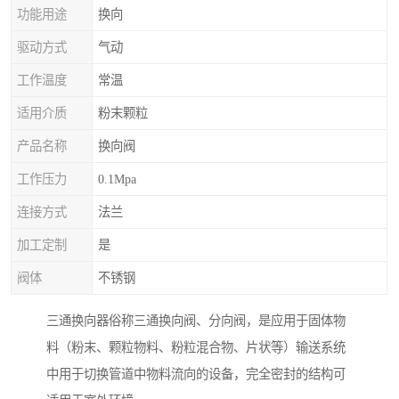
功能用途
换向
驱动方式
气动
工作温度
常温
适用介质
粉末颗粒
产品名称
换向阀
工作压力
0.1Mpa
连接方式
法兰
加工定制
是
阀体
不锈钢
三通换向器俗称三通换向阀、分向阀，是应用于固体物
料（粉末、颗粒物料、粉粒混合物、片状等）输送系统
中用于切换管道中物料流向的设备，完全密封的结构可