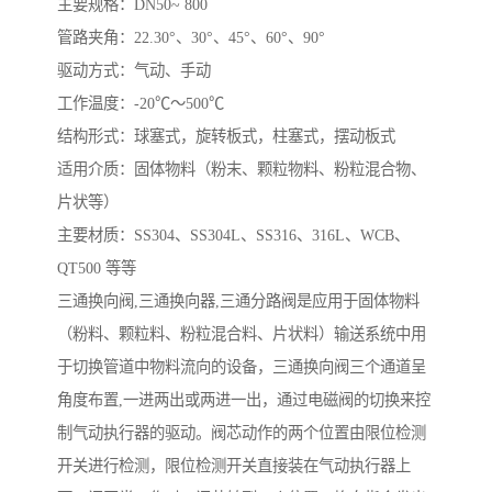
主要规格：DN50~ 800
管路夹角：22.30°、30°、45°、60°、90°
驱动方式：气动、手动
工作温度：-20℃～500℃
结构形式：球塞式，旋转板式，柱塞式，摆动板式
适用介质：固体物料（粉末、颗粒物料、粉粒混合物、
片状等）
主要材质：SS304、SS304L、SS316、316L、WCB、
QT500 等等
三通换向阀,三通换向器,三通分路阀是应用于固体物料
（粉料、颗粒料、粉粒混合料、片状料）输送系统中用
于切换管道中物料流向的设备，三通换向阀三个通道呈
角度布置,一进两出或两进一出，通过电磁阀的切换来控
制气动执行器的驱动。阀芯动作的两个位置由限位检测
开关进行检测，限位检测开关直接装在气动执行器上