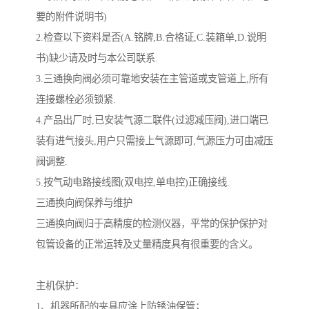
要的附件说明书)
2.检查以下资料是否(A.铭牌,B.合格证,C.装箱单,D.说明
书)缺少请及时与本公司联系.
3.三通换向阀必须可靠地安装在主管道或支管道上,所有
连接螺栓必须锁紧.
4.产品出厂时,已安装气源二联件(过滤减压阀),进口端已
装有进气接头,用户只需接上气源即可,气源压力可由减压
阀调整.
5.按气动电路接线图(双电控,单电控)正确接线.
三通换向阀保养与维护
三通换向阀归于高精度的检测仪器，平常的保护保护对
包管设备的正常运转及丈量精度具有很重要的含义。
主机保护：
1、机器所配的夹具应涂上防锈油保管；