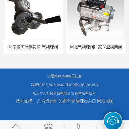
河南换向阀供货商 气动球阀
河北气动球阀厂家 Y型换向阀
您是第
10744092
位访客
版权所有 ©2026-08-07
浙ICP备18050361号-3
永嘉宣久机械科技有限公司
保留所有权利.
技术支持：
八方资源网
免责声明
管理员入口
网站地图
广东管路换向器公司 粉体分路阀
河北气动球阀直供 管道换向器