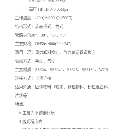
中压MP0.15~0.35Mpa
高压 HP HP＞0.35Mpa
工作温度：-20℃～200℃/≤500℃
结构形式：旋转板式、筒式
管路夹角30°、30°、45°、45°
主要规格：DN50～600(2”～24”)
适用工况：重力卸料换向、气力输送管道换向
驱动方式：手动、气动
主要材质：SS304、SS304L、SS316、SS316L、WCB
连接方式：卡箍连接
适用介质：固体物料（粉末、颗粒物料、粉粒混合料、
片状等）
特点:
A 主要为不锈钢材质.
B 抛光精度高.