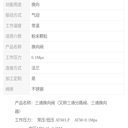
功能用途
换向
驱动方式
气动
工作温度
常温
适用介质
粉末颗粒
产品名称
换向阀
工作压力
0.1Mpa
连接方式
法兰
加工定制
是
阀体
不锈钢
产品名称：三通换向阀（又称三通分路阀、三通换向
器）
工作压力： 常压/低压 ATM/LP ATM<0.1Mpa