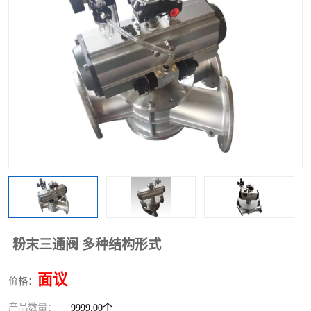
气动三通阀
不锈钢三通阀
Y型转向阀
翻板转向阀
粉体转向阀
Y型球阀
粉体球阀
气动球阀
三通球阀
Y型分路阀
粉体分路阀
三通分路阀
管道换向器
管路换向器
粉末三通阀 多种结构形式
面议
价格：
产品数量：
9999.00个