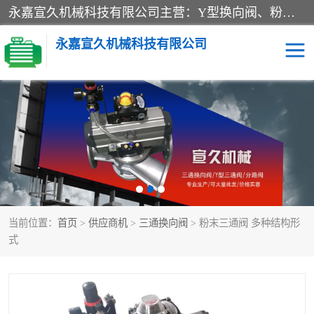
永嘉宣久机械科技有限公司主营：Y型换向阀、粉体换向阀、板式换向阀、三通换向阀、三通换向器、三通分路阀、管路换向阀等产品及服务。
永嘉宣久机械科技有限公司
换向阀
Y型换向阀
板式换向阀
粉料换向阀
粉体换向阀
管道换向阀
当前位置：
首页
>
供应商机
>
三通换向阀
> 粉末三通阀 多种结构形
管路换向阀
三通换向阀
式
三通换向器
三通阀
Y型三通阀
粉体三通阀