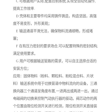
C 可根据用户实际,配置控制系统,实现全自动化操作,
提高工作效率.
D 壳体和主要零件均采用铸件铸造，构造坚固，高强
度不易变形，外形美观；
E 输送通道平滑光洁，确保物料流通顺畅，形成堵
塞；
F 在有压力密封的要求场合,可以配置特殊的密封结构,
满足使用要求。
G 用户可根据输送管路的需求，可以自主选择合适的
安装方位；
应用：固体物料（粉料、颗粒料、粉粒混合料、片状
料）输送系统中用于切换管道中物料流向的设备，三通
换向器三个通道呈角度布置,一进两出或两进一出，通过
电磁阀的切换来控制气动执行器的驱动。阀芯动作的两
个位置由限位检测开关进行检测，限位检测开关直接装