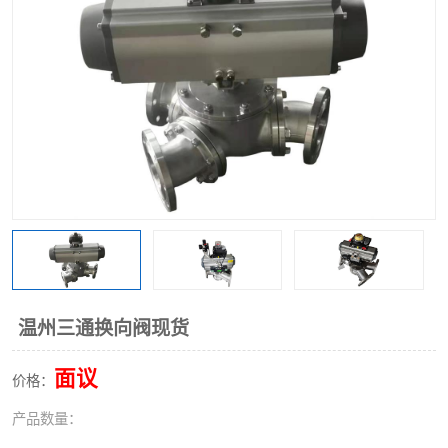
气动三通阀
不锈钢三通阀
Y型转向阀
翻板转向阀
粉体转向阀
Y型球阀
粉体球阀
气动球阀
三通球阀
Y型分路阀
粉体分路阀
三通分路阀
管道换向器
管路换向器
温州三通换向阀现货
面议
价格：
产品数量：