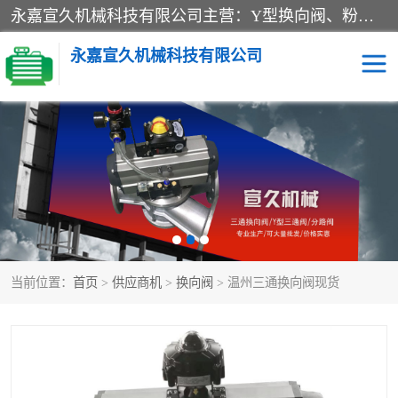
永嘉宣久机械科技有限公司主营：Y型换向阀、粉体换向阀、板式换向阀、三通换向阀、三通换向器、三通分路阀、管路换向阀等产品及服务。
永嘉宣久机械科技有限公司
换向阀
Y型换向阀
板式换向阀
粉料换向阀
粉体换向阀
管道换向阀
当前位置：
首页
>
供应商机
>
换向阀
> 温州三通换向阀现货
管路换向阀
三通换向阀
三通换向器
三通阀
Y型三通阀
粉体三通阀