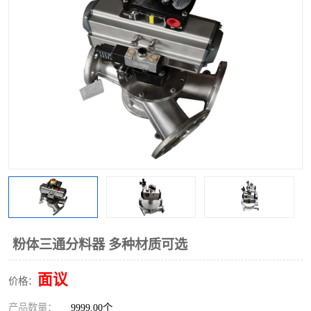
气动三通阀
不锈钢三通阀
Y型转向阀
翻板转向阀
粉体转向阀
Y型球阀
粉体球阀
气动球阀
三通球阀
Y型分路阀
粉体分路阀
三通分路阀
管道换向器
管路换向器
粉体三通分料器 多种材质可选
面议
价格：
产品数量：
9999.00个