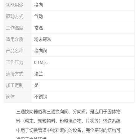
功能用途
换向
驱动方式
气动
工作温度
常温
适用介质
粉末颗粒
产品名称
换向阀
工作压力
0.1Mpa
连接方式
法兰
加工定制
是
阀体
不锈钢
三通换向器俗称三通换向阀、分向阀，是应用于固体物
料（粉末、颗粒物料、粉粒混合物、片状等）输送系统
中用于切换管道中物料流向的设备，完全密封的结构可