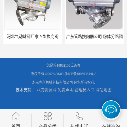
河北气动球阀厂家 Y型换向阀
广东管路换向器公司 粉体分路阀
您是第
10802155
位访客
版权所有 ©2026-08-09
浙ICP备18050361号-3
永嘉宣久机械科技有限公司
保留所有权利.
技术支持：
八方资源网
免责声明
管理员入口
网站地图
河北气动球阀直供 管道换向器
粉体三通阀 北京Y型三通阀
首页
产品分类
热线电话
在线咨询