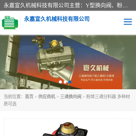
永嘉宣久机械科技有限公司主营：Y型换向阀、粉体换向阀、板式换向阀、三通换向阀、三通换向器、三通分路阀、管路换向阀等产品及服务。
永嘉宣久机械科技有限公司
换向阀
Y型换向阀
板式换向阀
粉料换向阀
粉体换向阀
管道换向阀
当前位置：
首页
>
供应商机
>
三通换向阀
> 粉体三通分料器 多种材
管路换向阀
三通换向阀
质可选
三通换向器
三通阀
Y型三通阀
粉体三通阀