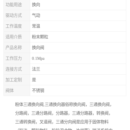
功能用途
换向
驱动方式
气动
工作温度
常温
适用介质
粉末颗粒
产品名称
换向阀
工作压力
0.1Mpa
连接方式
法兰
加工定制
是
阀体
不锈钢
粉体三通换向阀,三通换向器俗称换向阀，三通换向阀，
分路阀，三通分路阀，分路器，三通分路器，转换阀，
三通转换阀，叉道阀，三通分向阀是应用于固体物料