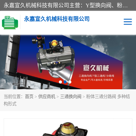
永嘉宣久机械科技有限公司主营：Y型换向阀、粉体换向阀、板式换向阀、三通换向阀、三通换向器、三通分路阀、管路换向阀等产品及服务。
永嘉宣久机械科技有限公司
换向阀
Y型换向阀
板式换向阀
粉料换向阀
粉体换向阀
管道换向阀
当前位置：
首页
>
供应商机
>
三通换向阀
> 粉体三通分路阀 多种结
管路换向阀
三通换向阀
构形式
三通换向器
三通阀
Y型三通阀
粉体三通阀