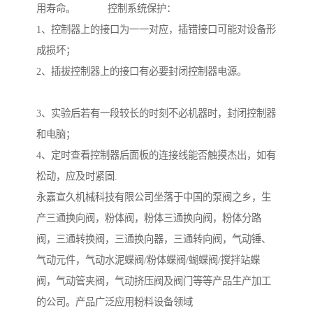
用寿命。 控制系统保护：
1、控制器上的接口为一一对应，插错接口可能对设备形
成损坏；
2、插拔控制器上的接口有必要封闭控制器电源。
3、实验后若有一段较长的时刻不必机器时，封闭控制器
和电脑；
4、定时查看控制器后面板的连接线能否触摸杰出，如有
松动，应及时紧固.
永嘉宣久机械科技有限公司坐落于中国的泵阀之乡，生
产三通换向阀，粉体阀，粉体三通换向阀，粉体分路
阀，三通转换阀，三通换向器，三通转向阀，气动锤、
气动元件，气动水泥蝶阀/粉体蝶阀/蝴蝶阀/搅拌站蝶
阀，气动管夹阀，气动挤压阀及阀门等等产品生产加工
的公司。产品广泛应用粉料设备领域