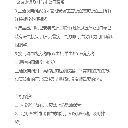
书)缺少请及时与本公司联系.
3.三通换向阀必须可靠地安装在主管道或支管道上,所有
连接螺栓必须锁紧.
4.产品出厂时,已安装气源二联件(过滤减压阀),进口端已
装有进气接头,用户只需接上气源即可,气源压力可由减压
阀调整.
5.按气动电路接线图(双电控,单电控)正确接线.
三通换向阀保养与维护
三通换向阀归于高精度的检测仪器，平常的保护保护对
包管设备的正常运转及丈量精度具有很重要的含义。
主机保护：
1、机器所配的夹具应涂上防锈油保管；
2、定时查看钳口部位的螺钉，如发现松动，及时拧
紧；