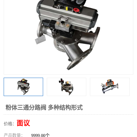
气动三通阀
不锈钢三通阀
Y型转向阀
翻板转向阀
粉体转向阀
Y型球阀
粉体球阀
气动球阀
三通球阀
Y型分路阀
粉体分路阀
三通分路阀
管道换向器
管路换向器
粉体三通分路阀 多种结构形式
面议
价格：
产品数量：
9999.00个