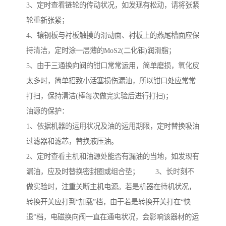
3、定时查看链轮的传动状况，如发现有松动，请将张紧
轮重新张紧；
4、镶钢板与衬板触摸的滑动面、衬板上的燕尾槽面应保
持清洁，定时涂一层薄的MoS2(二化钼)润滑脂；
5、由于三通换向阀的钳口常常运用，简单磨损，氧化皮
太多时，简单招致小活塞损伤漏油，所以钳口处应常常
打扫，保持清洁(棒每次做完实验后进行打扫)；
油源的保护：
1、依据机器的运用状况及油的运用期限，定时替换吸油
过滤器和滤芯，替换液压油。
2、定时查看主机和油源处能否有漏油的当地，如发现有
漏油，应及时替换密封圈或组合垫； 3、长时刻不
做实验时，注重关断主机电源。若是机器在待机状况，
转换开关应打到“加载”档，由于若是转换开关打在“快
退”档，电磁换向阀一直在通电状况，会影响该器材的运