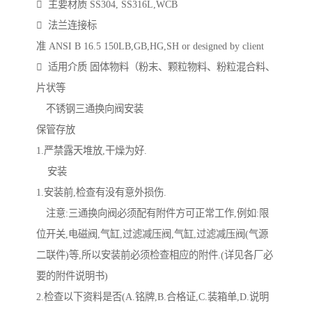
 主要材质 SS304, SS316L,WCB
 法兰连接标
准 ANSI B 16.5 150LB,GB,HG,SH or designed by client
 适用介质 固体物料（粉末、颗粒物料、粉粒混合料、
片状等
不锈钢三通换向阀安装
保管存放
1.严禁露天堆放,干燥为好.
安装
1.安装前,检查有没有意外损伤.
注意:三通换向阀必须配有附件方可正常工作,例如:限
位开关,电磁阀,气缸,过滤减压阀,气缸,过滤减压阀(气源
二联件)等,所以安装前必须检查相应的附件.(详见各厂必
要的附件说明书)
2.检查以下资料是否(A.铭牌,B.合格证,C.装箱单,D.说明