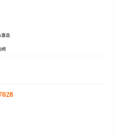
永嘉县
向阀
7028