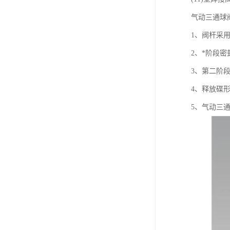
气动三通球
1、阀杆采
2、*阶段
3、第二阶
4、释放碟
5、气动三