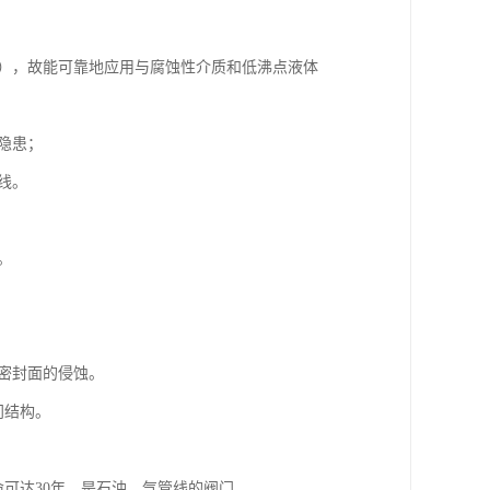
时），故能可靠地应用与腐蚀性介质和低沸点液体
隐患；
线。
。
起密封面的侵蚀。
门结构。
命可达30年，是石油、气管线的阀门。