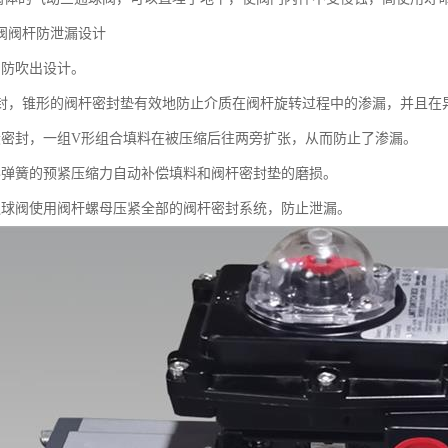
阀阀杆防泄漏设计
用防吹出设计。
密封，锥形的阀杆密封垫有效地防止介质在阀杆旋转过程中的渗漏，并且在
段密封，一组V形组合填料在被压缩后往两旁扩张，从而防止了渗漏。
形弹簧的预紧压缩力自动补偿填料和阀杆密封垫的磨损。
通球阀使用阀杆螺母压紧全部的阀杆密封系统，防止泄漏。