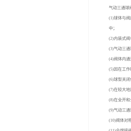
气动三通球
(1)球体
中；
(2)内装
(3)气动
(4)阀体
(5)因在
(6)球型
(7)在较
(8)在全
(9)气动三
(10)阀
(11)全