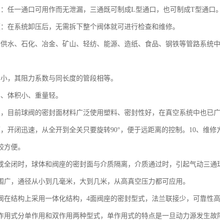
用：任一通口可用作而无泄漏，三通既可制成L型通口，也可制成T型通口
便：在系统卸压后，无需拆下整个阀体就可进行检查和维修。
于供水、石化、冶金、矿山、轻纺、能源、造纸、食品、钢铁等管路系统
力小，其阻力系数与同长度的管段相等。
单、体积小、重量轻。
靠，目前球阀的密封面材料广泛使用塑料、密封性好，在真空系统中也已
便，开闭迅速，从全开到全关只要旋转90°，便于远距离的控制。10、维
较方便。
开或全闭时，球体和阀座的密封面与介质隔离，介质通过时，引起气动三通
范围广，通径从小到几毫米，大到几米，从高真空压力都可应用。
球阀在结构上采用一体化结构，4面阀座的密封型式，法兰联接少，可靠性
按作用式分单作用和双作用两种型式，单作用式的特点是一旦动力源发生故