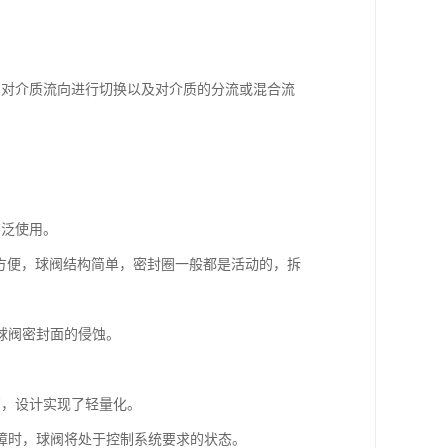
。
中对介质流向进行切换以及对介质的分流或混合流
广泛使用。
修方便，球阀结构简单，密封圈一般都是活动的，拆
球阀密封面的侵蚀。
高，设计实现了轻量化。
障时，球阀将处于控制系统要求的状态。