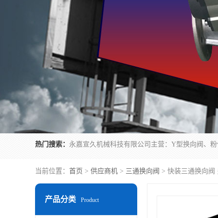
热门搜索：
当前位置：
首页
>
供应商机
>
三通换向阀
> 快装三通换向阀
产品分类
Product