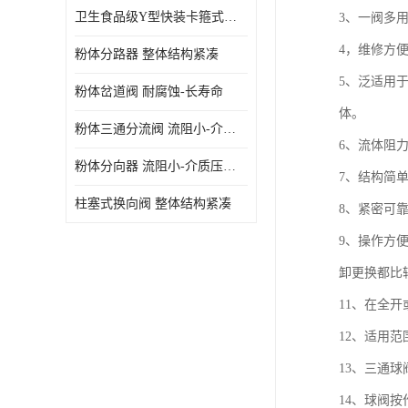
卫生食品级Y型快装卡箍式分路阀 结构坚固-不易变形
3、一阀多
4，维修方
粉体分路器 整体结构紧凑
5、泛适用
粉体岔道阀 耐腐蚀-长寿命
体。
粉体三通分流阀 流阻小-介质压力损失少
6、流体阻
粉体分向器 流阻小-介质压力损失少
7、结构简
柱塞式换向阀 整体结构紧凑
8、紧密可
9、操作方
卸更换都比
11、在全
12、适用
13、三通
14、球阀