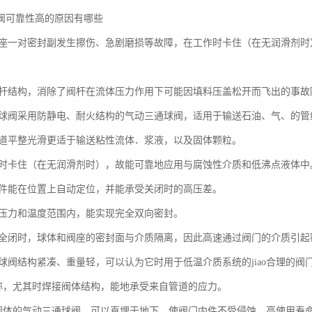
阀可靠性高的原因有哪些
与阀座一对密封副发生擦伤、急剧磨损等故障，在工作时卡住（在无润滑剂
式阀杆结构，消除了阀杆在流体压力作用下可能因填料压盖松开而飞出的事故
三通球阀采用防静电、耐火结构的气动三通球阀，适用于输送石油、气、的管
内通道平整光滑更适于输送粘性流体．浆液，以及固体颗粒。
工作时卡住（在无润滑剂时），故能可靠地应用与腐蚀性介质和低沸点液体中
关闭件能在位置上自动定位，并能承受关闭时的高压差。
大地压力和温度范围内，能实现完全双向密封。
开和全闭时，球体和阀座的密封面与介质隔离，因此高速通过阀门的介质引
通球阀结构紧凑、重量轻，可以认为它时用于低温介质系统的jiao合理的阀
体对称，尤其时焊接阀体结构，能地承受来自管道的应力。
焊接阀体的气动三通球阀，可以直埋于地下，使阀门内件不受侵蚀，高使用寿