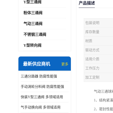
Y型三通阀
产品描述
粉体三通阀
包装说明
气动三通阀
库存数量
不锈钢三通阀
材质
Y型转向阀
驱动方式
适用介质
最新供应商机
更多
工作压力
三通分路器 防腐性能强
加工定制
手动涡轮分料阀 防腐性能强
气动三通球
快装Y型三通阀 多领域适用
1、结构紧
气手动换向阀 多领域适用
2、密封性