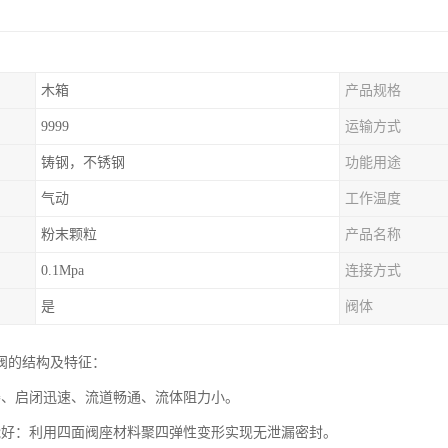
木箱
产品规格
9999
运输方式
铸钢，不锈钢
功能用途
气动
工作温度
粉末颗粒
产品名称
0.1Mpa
连接方式
是
阀体
阀的结构及特征：
凑、启闭迅速、流道畅通、流体阻力小。
能好：利用四面阀座材料聚四弹性变形实现无泄漏密封。