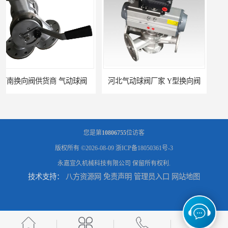
河北气动球阀厂家 Y型换向阀
广东管路换向器公司 粉体分路阀
您是第
10806755
位访客
版权所有 ©2026-08-09
浙ICP备18050361号-3
永嘉宣久机械科技有限公司
保留所有权利.
技术支持：
八方资源网
免责声明
管理员入口
网站地图
河北气动球阀直供 管道换向器
粉体三通阀 北京Y型三通阀