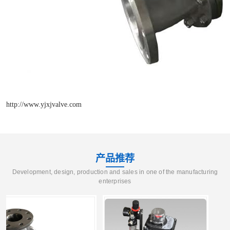
http://www.yjxjvalve.com
产品推荐
Development, design, production and sales in one of the manufacturing
enterprises