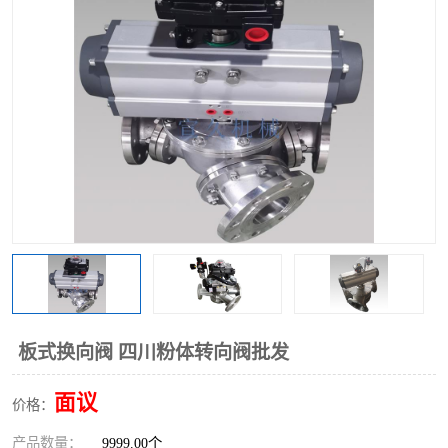
气动三通阀
不锈钢三通阀
Y型转向阀
翻板转向阀
粉体转向阀
Y型球阀
粉体球阀
气动球阀
三通球阀
Y型分路阀
粉体分路阀
三通分路阀
管道换向器
管路换向器
板式换向阀 四川粉体转向阀批发
面议
价格：
产品数量：
9999.00个