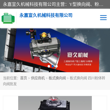
永嘉宣久机械科技有限公司主营：Y型换向阀、粉体换向阀、板式换向阀、三通换向阀、三通换向器、三通分路阀、管路换向阀等产品及服务。
永嘉宣久机械科技有限公司
换向阀
Y型换向阀
板式换向阀
粉料换向阀
粉体换向阀
管道换向阀
当前位置：
首页
>
供应商机
>
板式换向阀
> 板式换向阀 四川粉体转
管路换向阀
三通换向阀
向阀批发
三通换向器
三通阀
Y型三通阀
粉体三通阀