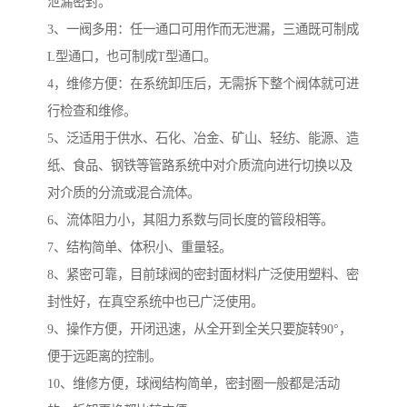
泄漏密封。
3、一阀多用：任一通口可用作而无泄漏，三通既可制成
L型通口，也可制成T型通口。
4，维修方便：在系统卸压后，无需拆下整个阀体就可进
行检查和维修。
5、泛适用于供水、石化、冶金、矿山、轻纺、能源、造
纸、食品、钢铁等管路系统中对介质流向进行切换以及
对介质的分流或混合流体。
6、流体阻力小，其阻力系数与同长度的管段相等。
7、结构简单、体积小、重量轻。
8、紧密可靠，目前球阀的密封面材料广泛使用塑料、密
封性好，在真空系统中也已广泛使用。
9、操作方便，开闭迅速，从全开到全关只要旋转90°，
便于远距离的控制。
10、维修方便，球阀结构简单，密封圈一般都是活动