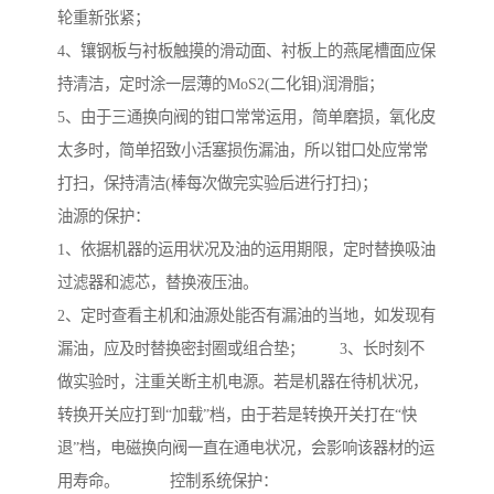
轮重新张紧；
4、镶钢板与衬板触摸的滑动面、衬板上的燕尾槽面应保
持清洁，定时涂一层薄的MoS2(二化钼)润滑脂；
5、由于三通换向阀的钳口常常运用，简单磨损，氧化皮
太多时，简单招致小活塞损伤漏油，所以钳口处应常常
打扫，保持清洁(棒每次做完实验后进行打扫)；
油源的保护：
1、依据机器的运用状况及油的运用期限，定时替换吸油
过滤器和滤芯，替换液压油。
2、定时查看主机和油源处能否有漏油的当地，如发现有
漏油，应及时替换密封圈或组合垫； 3、长时刻不
做实验时，注重关断主机电源。若是机器在待机状况，
转换开关应打到“加载”档，由于若是转换开关打在“快
退”档，电磁换向阀一直在通电状况，会影响该器材的运
用寿命。 控制系统保护：