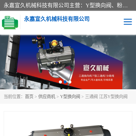
永嘉宣久机械科技有限公司主营：Y型换向阀、粉体换向阀、板式换向阀、三通换向阀、三通换向器、三通分路阀、管路换向阀等产品及服务。
永嘉宣久机械科技有限公司
换向阀
Y型换向阀
板式换向阀
粉料换向阀
粉体换向阀
管道换向阀
当前位置：
首页
>
供应商机
>
Y型换向阀
> 三通阀 江苏Y型换向阀
管路换向阀
三通换向阀
三通换向器
三通阀
Y型三通阀
粉体三通阀