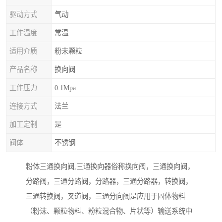
驱动方式
气动
工作温度
常温
适用介质
粉末颗粒
产品名称
换向阀
工作压力
0.1Mpa
连接方式
法兰
加工定制
是
阀体
不锈钢
粉体三通换向阀,三通换向器俗称换向阀，三通换向阀，
分路阀，三通分路阀，分路器，三通分路器，转换阀，
三通转换阀，叉道阀，三通分向阀是应用于固体物料
（粉沫、颗粒物料、粉粒混合物、片状等）输送系统中