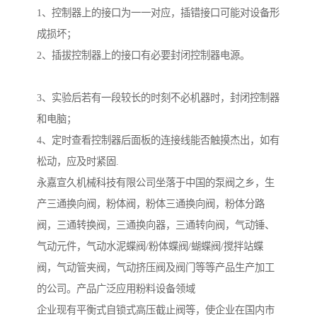
1、控制器上的接口为一一对应，插错接口可能对设备形
成损坏；
2、插拔控制器上的接口有必要封闭控制器电源。
3、实验后若有一段较长的时刻不必机器时，封闭控制器
和电脑；
4、定时查看控制器后面板的连接线能否触摸杰出，如有
松动，应及时紧固.
永嘉宣久机械科技有限公司坐落于中国的泵阀之乡，生
产三通换向阀，粉体阀，粉体三通换向阀，粉体分路
阀，三通转换阀，三通换向器，三通转向阀，气动锤、
气动元件，气动水泥蝶阀/粉体蝶阀/蝴蝶阀/搅拌站蝶
阀，气动管夹阀，气动挤压阀及阀门等等产品生产加工
的公司。产品广泛应用粉料设备领域
企业现有平衡式自锁式高压截止阀等，使企业在国内市