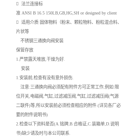
 法兰连接标
准 ANSI B 16.5 150LB,GB,HG,SH or designed by client
 适用介质 固体物料（粉末、颗粒物料、粉粒混合料、
片状等
不锈钢三通换向阀安装
保管存放
1.严禁露天堆放,干燥为好.
安装
1.安装前,检查有没有意外损伤.
注意:三通换向阀必须配有附件方可正常工作,例如:限
位开关,电磁阀,气缸,过滤减压阀,气缸,过滤减压阀(气源
二联件)等,所以安装前必须检查相应的附件.(详见各厂必
要的附件说明书)
2.检查以下资料是否(A.铭牌,B.合格证,C.装箱单,D.说明
书)缺少请及时与本公司联系.