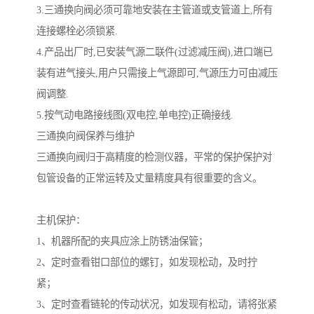
3.三通换向阀必须可靠地安装在主管道或支管道上,所有
连接螺栓必须锁紧.
4.产品出厂时,已安装气源二联件(过滤减压阀),进口端已
装有进气接头,用户只需接上气源即可,气源压力可由减压
阀调整.
5.按气动电路接线图(双电控,单电控)正确接线.
三通换向阀保养与维护
三通换向阀归于高精度的检测仪器，平常的保护保护对
包管设备的正常运转及丈量精度具有很重要的含义。
主机保护：
1、机器所配的夹具应涂上防锈油保管；
2、定时查看钳口部位的螺钉，如发现松动，及时拧
紧；
3、定时查看链轮的传动状况，如发现有松动，请将张紧