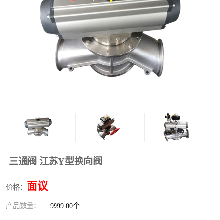
气动三通阀
不锈钢三通阀
Y型转向阀
翻板转向阀
粉体转向阀
Y型球阀
粉体球阀
气动球阀
三通球阀
Y型分路阀
粉体分路阀
三通分路阀
管道换向器
管路换向器
三通阀 江苏Y型换向阀
面议
价格：
产品数量：
9999.00个