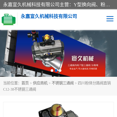
永嘉宣久机械科技有限公司主营：Y型换向阀、粉体换向阀、板式换向阀、三通换向阀、三通换向器、三通分路阀、管路换向阀等产品及服务。
永嘉宣久机械科技有限公司
换向阀
Y型换向阀
板式换向阀
粉料换向阀
粉体换向阀
管道换向阀
当前位置：
首页
>
供应商机
>
不锈钢三通阀
> 四川粉体分路阀直销
管路换向阀
三通换向阀
C12-38不锈钢三通阀
三通换向器
三通阀
Y型三通阀
粉体三通阀