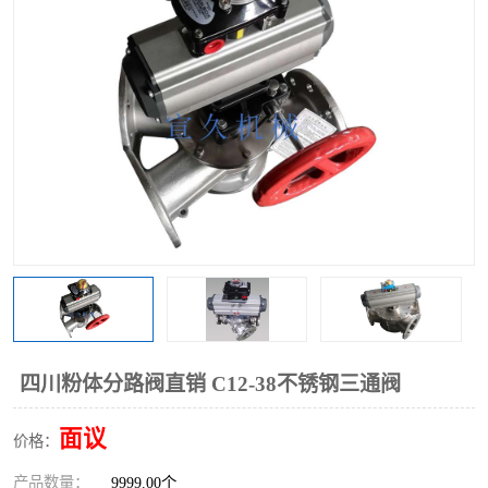
气动三通阀
不锈钢三通阀
Y型转向阀
翻板转向阀
粉体转向阀
Y型球阀
粉体球阀
气动球阀
三通球阀
Y型分路阀
粉体分路阀
三通分路阀
管道换向器
管路换向器
四川粉体分路阀直销 C12-38不锈钢三通阀
面议
价格：
产品数量：
9999.00个