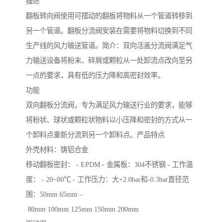
描述
翻板转向阀使用可摆动的翻板将物料从一个管道转移到
另一个管道。翻板分流阀安装在需要将物料切换到不同
生产线的风力输送管道。简介：双向活盖分流阀满足气
力输送设备将粉末、碎屑或颗粒从一处卸流点改向至另
一点的要求，具有低的压力降和高密封效率。
功能
双向翻板分流阀，专为满足风力输送行业的要求，能够
将粉状、球状或颗粒状物料以小压降和密封的方式从一
个卸料点重新分流到另一个卸料点。产品特点
外壳材料：铸铝合金
移动翻板密封： - EPDM - 金属板：304不锈钢 - 工作温
度： - 20~80℃ - 工作压力：大+2.0bar和-0.3bar直径范
围：50mm 65mm –
80mm 100mm 125mm 150mm 200mm