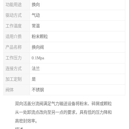
功能用途
换向
驱动方式
气动
工作温度
常温
适用介质
粉末颗粒
产品名称
换向阀
工作压力
0.1Mpa
连接方式
法兰
加工定制
是
阀体
不锈钢
双向活盖分流阀满足气力输送设备将粉末、碎屑或颗粒
从一处卸流点改向至另一点的要求，具有低的压力降和
高密封效率。