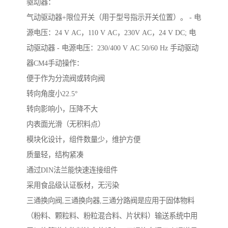
驱动器：
气动驱动器+限位开关（用于型号指示开关位置）。 - 电
源电压：24 V AC，110 V AC，230V AC，24 V DC; 电
动驱动器 - 电源电压：230/400 V AC 50/60 Hz 手动驱动
器CM4手动操作：
便于作为分流阀或转向阀
转向角度小22.5°
转向影响小，压降不大
内表面光滑（无积料点）
模块化设计，组件数量少，维护方便
质量轻，结构紧凑
通过DIN法兰能快速连接组件
采用食品级认证板材，无污染
三通换向阀,三通换向器,三通分路阀是应用于固体物料
（粉料、颗粒料、粉粒混合料、片状料）输送系统中用