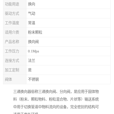
功能用途
换向
驱动方式
气动
工作温度
常温
适用介质
粉末颗粒
产品名称
换向阀
工作压力
0.1Mpa
连接方式
法兰
加工定制
是
阀体
不锈钢
三通换向器俗称三通换向阀、分向阀，是应用于固体物
料（粉末、颗粒物料、粉粒混合物、片状等）输送系统
中用于切换管道中物料流向的设备，完全密封的结构可