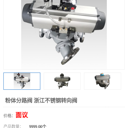
气动三通阀
不锈钢三通阀
Y型转向阀
翻板转向阀
粉体转向阀
Y型球阀
粉体球阀
气动球阀
三通球阀
Y型分路阀
粉体分路阀
三通分路阀
管道换向器
管路换向器
粉体分路阀 浙江不锈钢转向阀
面议
价格：
产品数量：
9999.00个