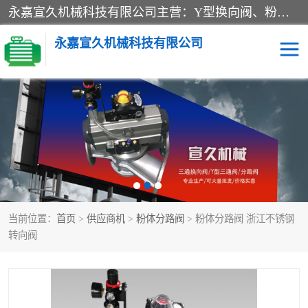
永嘉宣久机械科技有限公司主营：Y型换向阀、粉体换向阀、板式换向阀、三通换向阀、三通换向器、三通分路阀、管路换向阀等产品及服务。
永嘉宣久机械科技有限公司
换向阀
Y型换向阀
板式换向阀
粉料换向阀
粉体换向阀
管道换向阀
当前位置：
首页
>
供应商机
>
粉体分路阀
> 粉体分路阀 浙江不锈钢
管路换向阀
三通换向阀
转向阀
三通换向器
三通阀
Y型三通阀
粉体三通阀