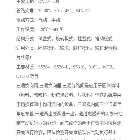
主要规格：DN50~ 800
管路夹角：22.30°、30°、45°、60°、90°
驱动方式：气动、手动
工作温度：-20℃～500℃
结构形式：球塞式，旋转板式，柱塞式，摆动板式
适用介质：固体物料（粉末、颗粒物料、粉粒混合物、
片状等）
主要材质：SS304、SS304L、SS316、316L、WCB、
QT500 等等
三通换向阀,三通换向器,三通分路阀是应用于固体物料
（粉料、颗粒料、粉粒混合料、片状料）输送系统中用
于切换管道中物料流向的设备，三通换向阀三个通道呈
角度布置,一进两出或两进一出，通过电磁阀的切换来控
制气动执行器的驱动。阀芯动作的两个位置由限位检测
开关进行检测，限位检测开关直接装在气动执行器上